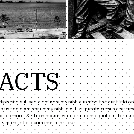
ACTS
ipiscing elit, sed diam nonumy nibh euismod tincidunt utla or
pius sed diam nonummy.nibh id elit. vulputate cursus a sit am
r a ornare. Sed non mauris vitae erat consequat auc tor eu in
tas quam, ut aliquam massa nisl quis.