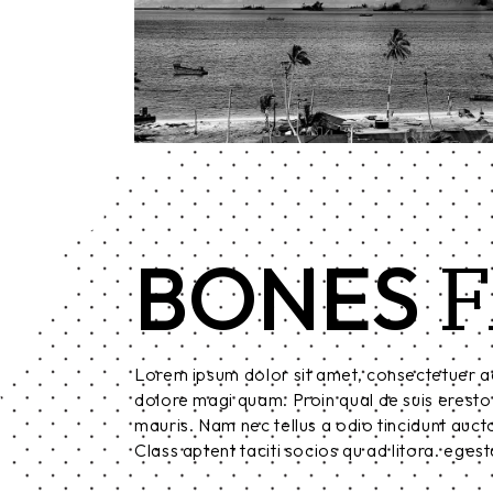
F
BONES
Lorem ipsum dolor sit amet, consectetuer ad
dolore magi quam. Proin qual de suis eresto 
mauris. Nam nec tellus a odio tincidunt aucto
Class aptent taciti socios qu ad litora. eges