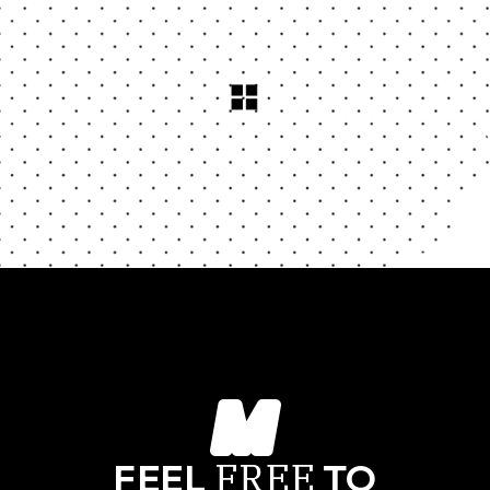
FREE
FEEL
TO