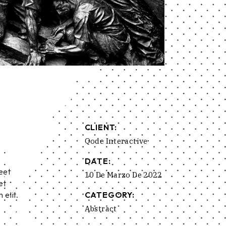
CLIENT:
Qode Interactive
DATE:
eet
10 De Marzo De 2022
et
 elit.
CATEGORY:
Abstract