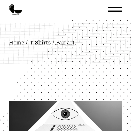
Home
T-Shirts
Fan art