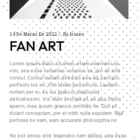
14 De Marzo De 2022
By
Irinav
FAN ART
Lorem ipsum dolor sit amet, etiam nominavi no
vim, sea esse nonumes volumus ex, pro an elitr
consul. Consul nullam detracto eos ad, percipit
perfecto his no. Vim etiam possim ne. Laudem
nullam per ei, ex ius graecis maluisset
delicatissimi. Vis illum ancillae et, ex duo choro
aperiri, mea ipsum graecis omittam ne. Quo et
dicant conceptam, per et nibh nulla equidem. Mut
pertinax no eam, eam accusata philosophia no.
No est omnis elitr legendos nam labore, sea esse