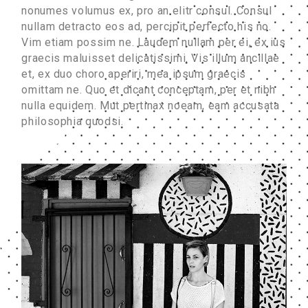
nonumes volumus ex, pro an elitr consul. Consul
nullam detracto eos ad, percipit perfecto his no.
Vim etiam possim ne. Laudem nullam per ei, ex ius
graecis maluisset delicatissimi. Vis illum ancillae
et, ex duo choro aperiri, mea ipsum graecis
omittam ne. Quo et dicant conceptam, per et nibh
nulla equidem. Mut pertinax noeam, eam accusata
philosophia quodsi.