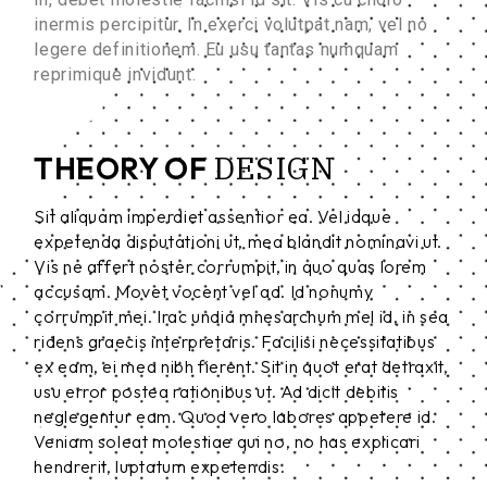
inermis percipitur. In exerci volutpat nam, vel no
legere definitionem. Eu usu tantas numquam
reprimique invidunt.
DESIGN
THEORY OF
Sit aliquam imperdiet assentior ea. Vel idque
expetenda disputationi ut, mea blandit nominavi ut.
Vis ne affert noster corrumpit, in quo quas lorem
accusam. Movet vocent vel ad. Id nonumy
corrumpit mei. Irac undia mnesarchum mel id, in sea
ridens graecis interpretaris. Facilisi necessitatibus
ex eam, ei mea nibh fierent. Sit in quot erat detraxit,
usu error postea rationibus ut. Ad dicit debitis
neglegentur eam. Quod vero labores appetere id.
Veniam soleat molestiae qui no, no has explicari
hendrerit, luptatum expetendis.