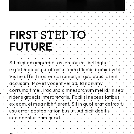
STEP
FIRST
TO
FUTURE
Sit aliquam imperdiet assentior ea. Vel idque
expetenda disputationi ut, mea blandit nominavi ut.
Vis ne affert noster corrumpit, in quo quas lorem
accusam. Movet vocent vel ad. Id nonumy
corrumpit mei. Irac undia mnesarchum mel id, in sea
ridens graecis interpretaris. Facilisi necessitatibus
ex eam, ei mea nibh fierent. Sit in quot erat detraxit,
usu error postea rationibus ut. Ad dicit debitis
neglegentur eam quod.