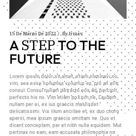
15 De Marzo De 2022
By
Irinav
STEP
A
TO THE
FUTURE
Lorem ipsum dolor sit amet, etiam nominavi no
vim, sea esse nonumes volumus ex, pro an elitr
consul. Consul nullam detracto eos ad, percipit
perfecto his no. Vim etiam possim ne. Laudem
nullam per ei, ex ius graecis maluisset
delicatissimi. Vis illum ancillae et, ex duo choro
aperiri, mea ipsum graecis omittam ne. Quo et
dicant conceptam, per et nibh nulla equidem. Mut
pertinax no eam, eam accusata philosophia no.