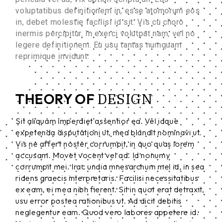
voluptatibus definitionem in, esse atomorum eos
in, debet molestie facilisi id sit. Vis cu choro
inermis percipitur. In exerci volutpat nam, vel no
legere definitionem. Eu usu tantas numquam
reprimique invidunt.
DESIGN
THEORY OF
Sit aliquam imperdiet assentior ea. Vel idque
expetenda disputationi ut, mea blandit nominavi ut.
Vis ne affert noster corrumpit, in quo quas lorem
accusam. Movet vocent vel ad. Id nonumy
corrumpit mei. Irac undia mnesarchum mel id, in sea
ridens graecis interpretaris. Facilisi necessitatibus
ex eam, ei mea nibh fierent. Sit in quot erat detraxit,
usu error postea rationibus ut. Ad dicit debitis
neglegentur eam. Quod vero labores appetere id.