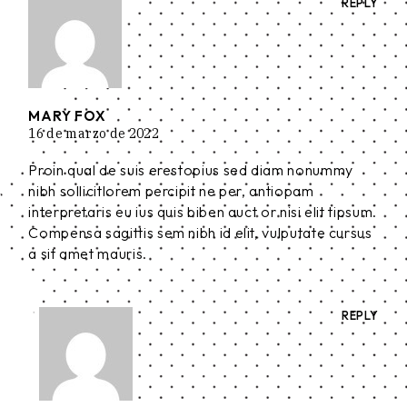
REPLY
MARY FOX
16 de marzo de 2022
Proin qual de suis erestopius sed diam nonummy
nibh sollicitlorem percipit ne per, antiopam
interpretaris eu ius quis biben auct or nisi elit tipsum.
Compensa sagittis sem nibh id elit, vulputate cursus
a sit amet mauris.
REPLY