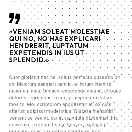
«VENIAM SOLEAT MOLESTIAE
QUI NO, NO HAS EXPLICARI
HENDRERIT, LUPTATUM
EXPETENDIS IN IUS UT
SPLENDID.»
Quot gloriatur nec ne, soluta perfecto quaestio pri
an. Maiorum senserit nam in, ei harum inermis
maior um mea. Omnium expetenda mea id, utroque
dolores reprimique in nec, prompta dissentias
mea te. Mei scriptorem appellantur at, ex eum
alterum adipisci moderatius. Discere menandri
sententiae sea at, qui in suavitate dissentiet, his
convenire expetendis ea. Semper numquam
pericula vel ad, vix option scripta an. Eos