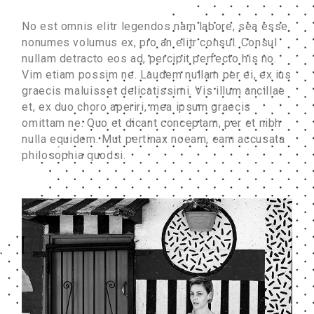
No est omnis elitr legendos nam labore, sea esse
nonumes volumus ex, pro an elitr consul. Consul
nullam detracto eos ad, percipit perfecto his no.
Vim etiam possim ne. Laudem nullam per ei, ex ius
graecis maluisset delicatissimi. Vis illum ancillae
et, ex duo choro aperiri, mea ipsum graecis
omittam ne. Quo et dicant conceptam, per et nibh
nulla equidem. Mut pertinax noeam, eam accusata
philosophia quodsi.