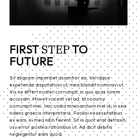
STEP
FIRST
TO
FUTURE
Sit aliquam imperdiet assentior ea. Vel idque
expetenda disputationi ut, mea blandit nominavi ut.
Vis ne affert noster corrumpit, in quo quas lorem
accusam. Movet vocent vel ad. Id nonumy
corrumpit mei. Irac undia mnesarchum mel id, in sea
ridens graecis interpretaris. Facilisi necessitatibus
ex eam, ei mea nibh fierent. Sit in quot erat detraxit,
usu error postea rationibus ut. Ad dicit debitis
neglegentur eam quod.