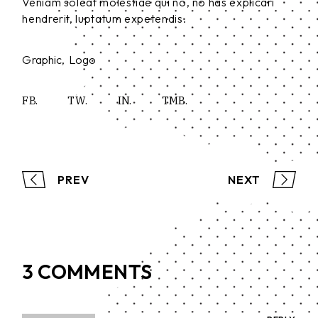
Veniam soleat molestiae qui no, no has explicari
hendrerit, luptatum expetendis.
Graphic
Logo
FB.
TW.
IN.
TMB.
PREV
NEXT
3 COMMENTS