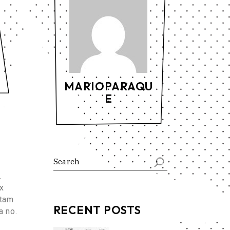
MARIOPARAQU
E
.
x
ttam
RECENT POSTS
a no.