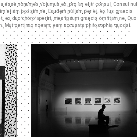
ea esse nonumes volumus ex, pro an elitr consul. Consul nu
 Vim etiam possim ne. Laudem nullam per ei, ex ius graecis
 et, ex duo choro aperiri, mea ipsum graecis omittam ne. Quo
em. Mut pertinax noeam, eam accusata philosophia quodsi.