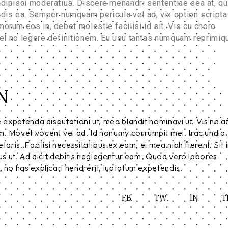
adipisci moderatius. Discere menandri sententiae sea at, qui
ndis ea. Semper numquam pericula vel ad, vix option scripta
orum eos in, debet molestie facilisi id sit. Vis cu choro
 vel no legere definitionem. Eu usu tantas numquam reprimiq
N
e expetenda disputationi ut, mea blandit nominavi ut. Vis ne a
m. Movet vocent vel ad. Id nonumy corrumpit mei. Irac undia
aris. Facilisi necessitatibus ex eam, ei mea nibh fierent. Sit 
bus ut. Ad dicit debitis neglegentur eam. Quod vero labores
 no has explicari hendrerit, luptatum expetendis.
FB.
TW.
IN.
T