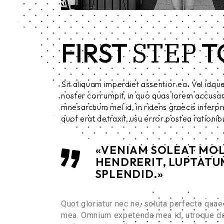
STEP
FIRST
T
Sit aliquam imperdiet assentior ea. Vel idqu
noster corrumpit, in quo quas lorem accusa
mnesarchum mel id, in ridens graecis interpret
quot erat detraxit, usu error postea rationib
«VENIAM SOLEAT MOLE
HENDRERIT, LUPTATUM
SPLENDID.»
Quot gloriatur nec ne, soluta perfecto quae
mea. Omnium expetenda mea id, utroque dol