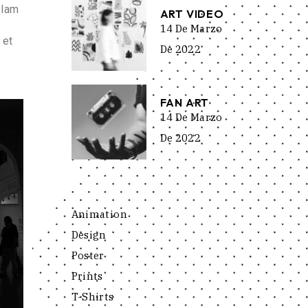
llam
ART VIDEO
14 De Marzo
 et
De 2022
FAN ART
14 De Marzo
De 2022
Animation
Design
Poster
Prints
T-Shirts