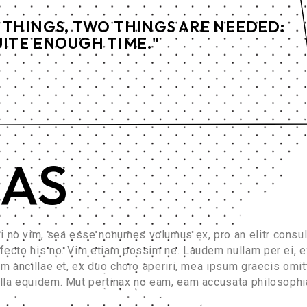
 THINGS, TWO THINGS ARE NEEDED:
UITE ENOUGH TIME."
EAS
i no vim, sea esse nonumes volumus ex, pro an elitr consul
rfecto his no. Vim etiam possim ne. Laudem nullam per ei, e
lum ancillae et, ex duo choro aperiri, mea ipsum graecis omi
ulla equidem. Mut pertinax no eam, eam accusata philosophi