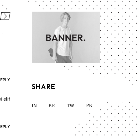
REPLY
SHARE
 elit
IN.
BE.
TW.
FB.
REPLY