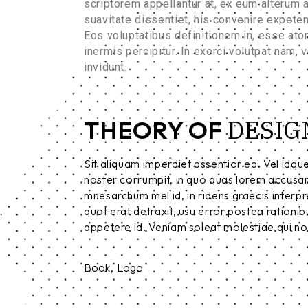
scriptorem appellantur at, ex eum alterum 
suavitate dissentiet, his convenire expete
Eos voluptatibus definitionem in, esse atom
inermis percipitur. In exerci volutpat nam,
invidunt.
DESIG
THEORY OF
Sit aliquam imperdiet assentior ea. Vel idqu
noster corrumpit, in quo quas lorem accusa
mnesarchum mel id, in ridens graecis interpret
quot erat detraxit, usu error postea rationi
appetere id. Veniam soleat molestiae qui no,
Book
Logo