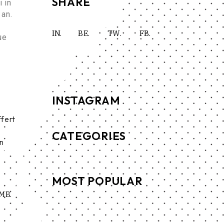
SHARE
 in
 an.
IN.
BE.
TW.
FB.
ue
INSTAGRAM
ffert
CATEGORIES
in
MOST POPULAR
MB.