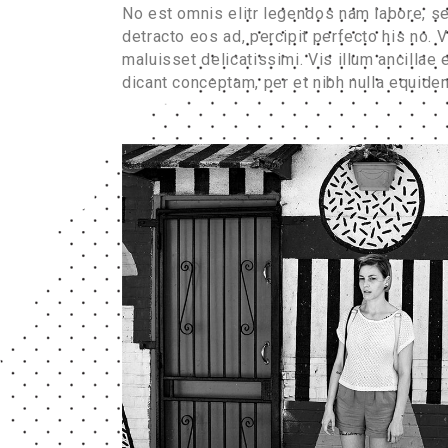
No est omnis elitr legendos nam labore, s
detracto eos ad, percipit perfecto his no.
maluisset delicatissimi. Vis illum ancillae
dicant conceptam, per et nibh nulla equid