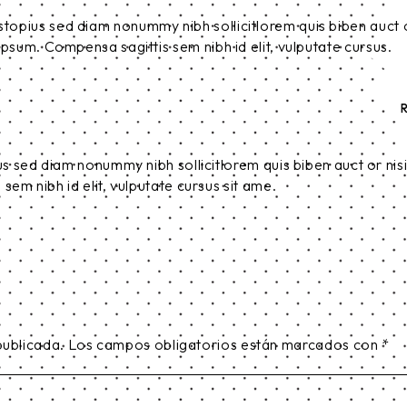
stopius sed diam nonummy nibh sollicitlorem quis biben auct 
t tipsum. Compensa sagittis sem nibh id elit, vulputate cursus.
us sed diam nonummy nibh sollicitlorem quis biben auct or nisi 
sem nibh id elit, vulputate cursus sit ame.
publicada.
Los campos obligatorios están marcados con
*