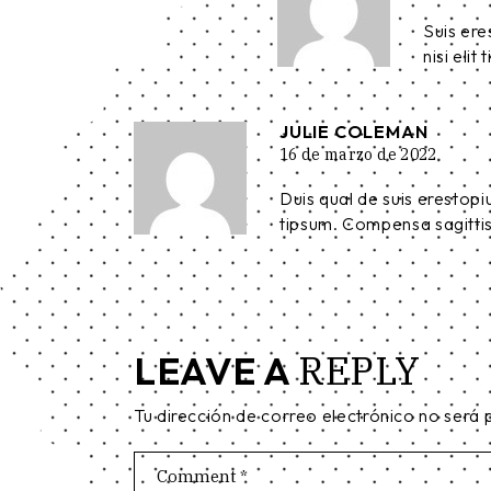
Suis ere
nisi eli
JULIE COLEMAN
16 de marzo de 2022
Duis qual de suis erestopi
tipsum. Compensa sagittis 
REPLY
LEAVE A
Tu dirección de correo electrónico no será 