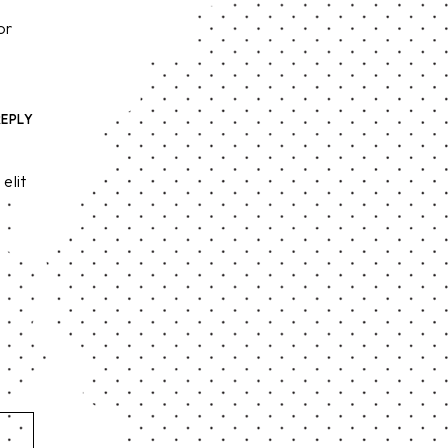
or
REPLY
elit