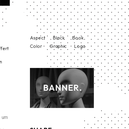
Aspect
Black
Book
Color
Graphic
Logo
ffert
in
r um