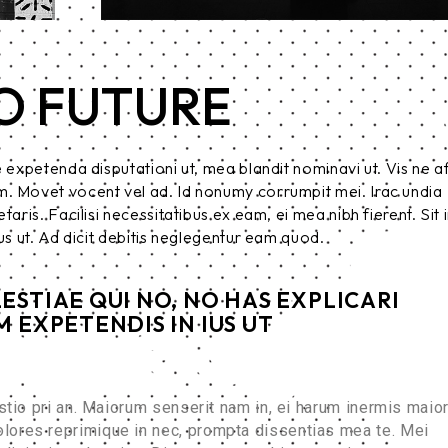
O FUTURE
e expetenda disputationi ut, mea blandit nominavi ut. Vis ne a
m. Movet vocent vel ad. Id nonumy corrumpit mei. Irac undia
aris. Facilisi necessitatibus ex eam, ei mea nibh fierent. Sit 
us ut. Ad dicit debitis neglegentur eam quod.
STIAE QUI NO, NO HAS EXPLICARI
 EXPETENDIS IN IUS UT
stio pri an. Maiorum senserit nam in, ei harum inermis maio
ores reprimique in nec, prompta dissentias mea te. Mei