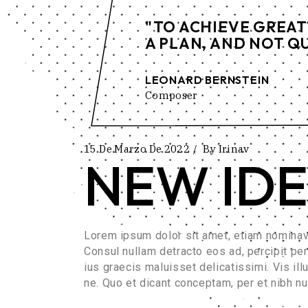
"TO ACHIEVE GREAT
A PLAN, AND NOT Q
LEONARD BERNSTEIN
Composer
15 De Marzo De 2022
By
Irinav
NEW ID
Lorem ipsum dolor sit amet, etiam nominav
Consul nullam detracto eos ad, percipit pe
ius graecis maluisset delicatissimi. Vis il
ne. Quo et dicant conceptam, per et nibh n